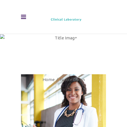
Nicole
Dixon
Home
/
Nicole Dixon